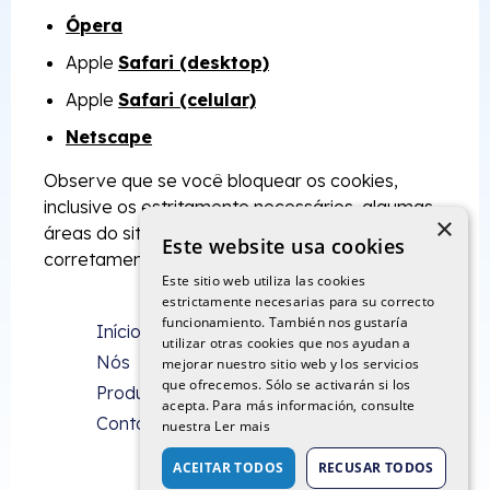
Ópera
Apple
Safari (desktop)
Apple
Safari (celular)
Netscape
Observe que se você bloquear os cookies,
inclusive os estritamente necessários, algumas
×
áreas do site poderão não funcionar
Este website usa cookies
corretamente.
Este sitio web utiliza las cookies
estrictamente necesarias para su correcto
funcionamiento. También nos gustaría
Início
Política de privacidade
utilizar otras cookies que nos ayudan a
Nós
Política de cookies
mejorar nuestro sitio web y los servicios
que ofrecemos. Sólo se activarán si los
Produtos
Aviso legal
acepta. Para más información, consulte
Contato
nuestra
Ler mais
ACEITAR TODOS
RECUSAR TODOS